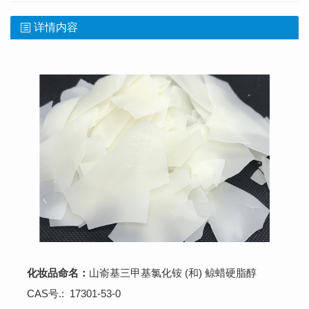
详情内容
化妆品命名：
山嵛基三甲基氯化铵 (和) 鲸蜡硬脂醇
CAS号.: 17301-53-0