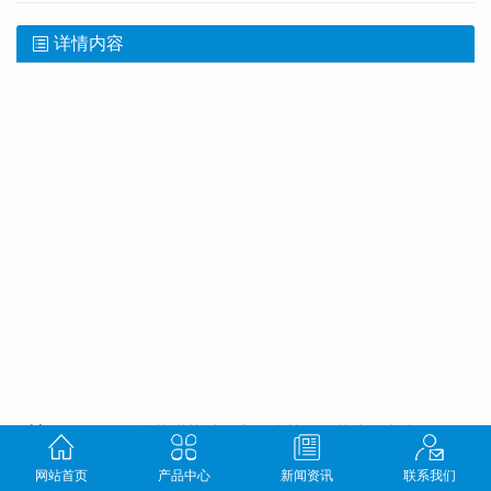
详情内容
别名:
BS-12
；
月桂基甜菜碱
；
十二烷基二甲基胺乙内酯
技术指标：
网站首页
产品中心
新闻资讯
联系我们