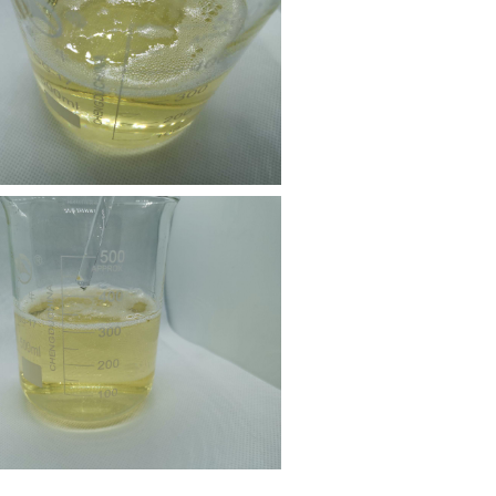
氯化铵
椰油酰胺丙基甜菜碱（ZJ008）
十二烷基二