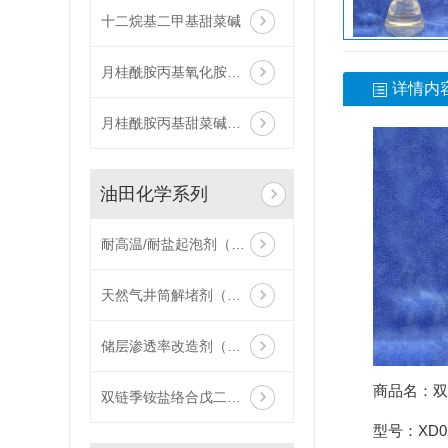
十二烷基二甲基甜菜碱
月桂酰胺丙基氧化胺（ZJ011-L）
详情内
月桂酰胺丙基甜菜碱（ZJ008-L）
油田化学系列
耐高温/耐盐起泡剂（WZJ013-H）
天然气井筒解堵剂（WZJ017）
储层渗透率改造剂（WZJ016）
商品名：
双链季铵盐络合戊二醛（XD025）
型号：XD0