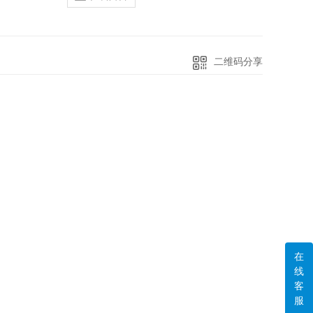
二维码分享
在
线
客
服