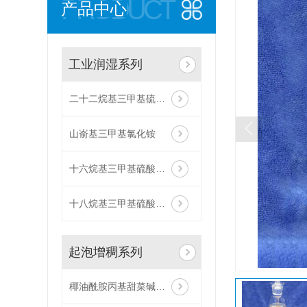
PRODUCT
产品中心
工业润湿系列
二十二烷基三甲基硫酸甲酯铵
山嵛基三甲基氯化铵
十六烷基三甲基硫酸甲酯铵
十八烷基三甲基硫酸甲酯铵
起泡增稠系列
椰油酰胺丙基甜菜碱（ZJ008）