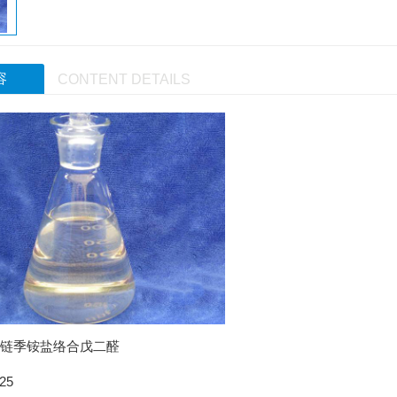
容
CONTENT DETAILS
双链季铵盐络合戊二醛
25