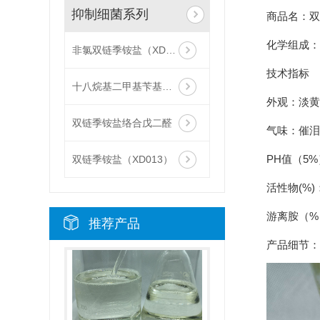
抑制细菌系列
商品名：双
化学组成：
非氯双链季铵盐（XD013-L）
技术指标
十八烷基二甲基苄基氯化铵（1827）ZJ012
外观：淡黄
双链季铵盐络合戊二醛
气味：催泪
PH值（5%）
双链季铵盐（XD013）
活性物(%)：
游离胺（%）
推荐产品
产品细节：