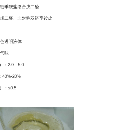
链季铵盐络合戊二醛
戊二醛、非对称双链季铵盐
色透明液体
气味
：2.0—5.0
40%-20%
：≤0.5