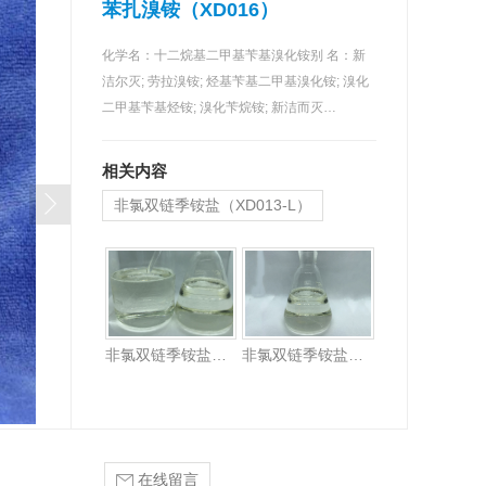
苯扎溴铵（XD016）
化学名：十二烷基二甲基苄基溴化铵别 名：新
洁尔灭; 劳拉溴铵; 烃基苄基二甲基溴化铵; 溴化
二甲基苄基烃铵; 溴化苄烷铵; 新洁而灭…
相关内容
非氯双链季铵盐（XD013-L）
非氯双链季铵盐（XD013-L）
非氯双链季铵盐（XD013-L-80）
在线留言