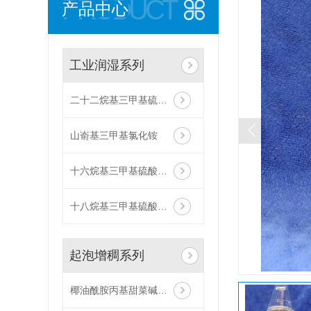
PRODUCT
产品中心
工业润湿系列
二十二烷基三甲基硫酸甲酯铵
山嵛基三甲基氯化铵
十六烷基三甲基硫酸甲酯铵
十八烷基三甲基硫酸甲酯铵
起泡增稠系列
椰油酰胺丙基甜菜碱（ZJ008）