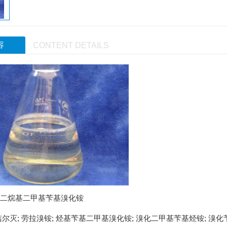
容
CONTENT DETAILS
二烷基二甲基苄基溴化铵
尔灭; 劳拉溴铵; 烃基苄基二甲基溴化铵; 溴化二甲基苄基烃铵; 溴化