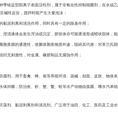
一种季铵盐型阳离子表面活性剂，属于非氧化性抑制细菌剂；在水或乙
呈碱性反应，搅拌时能产生大量泡沫；
好的黏泥剥离和清洗作用，同时具有一定的除臭作用；
时，澄清液体会发生浑浊或沉淀，胶状体亦可能逐渐形成蜡状固体；
细菌胞浆膜的通透性，使菌体胞浆物质外渗，阻碍其代谢；对革兰氏
和组织无刺激性，对金属、橡胶制品无腐蚀作用；
菌防腐剂。用于畜禽、蜂、蚕等养殖环境、器械，创面、皮肤、物体
殖水体抑菌；防治鱼、虾、蟹、鳖、蛙等水产动物由弧菌、嗜水汽单
菌灭藻剂、黏泥剥离剂和清洗剂。广泛用于油田、化工、医药及工业