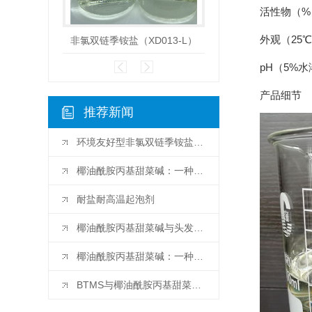
活性物（%）
外观（25
非氯双链季铵盐（XD013-L）
山嵛基三甲基
pH（5%水溶
产品细节
推荐新闻
环境友好型非氯双链季铵盐的应用前景分析
椰油酰胺丙基甜菜碱：一种环境友好型表面活性剂的崭新选择
耐盐耐高温起泡剂
椰油酰胺丙基甜菜碱与头发健康的关系探析
椰油酰胺丙基甜菜碱：一种天然皮肤保湿剂的研究进展
BTMS与椰油酰胺丙基甜菜碱：比较两种常用表面活性剂