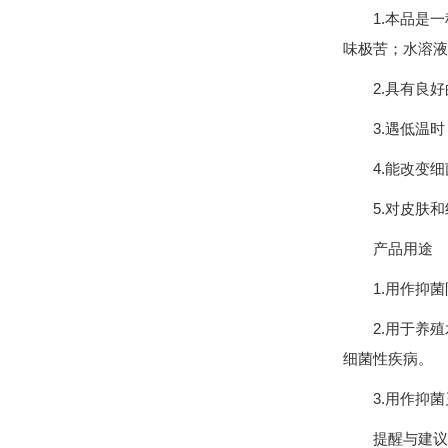
1.本品是
味极苦；水溶液
2.具有良
3.遇低温
4.能改变
5.对皮肤
产品用途
1.用作抑
2.用于养
细菌性疾病。
3.用作抑
提醒与建议