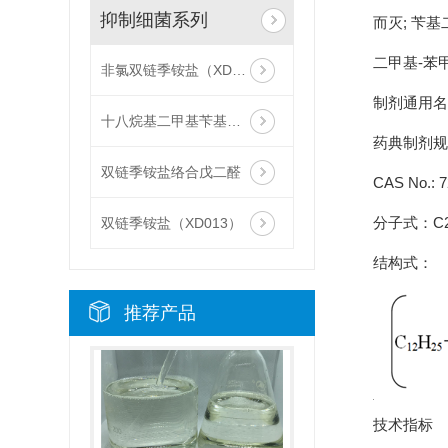
抑制细菌系列
而灭; 苄基
二甲基-苯
非氯双链季铵盐（XD013-L）
制剂通用名
十八烷基二甲基苄基氯化铵（1827）ZJ012
药典制剂规
双链季铵盐络合戊二醛
CAS No.: 7
分子式：C21
双链季铵盐（XD013）
结构式：
推荐产品
技术指标