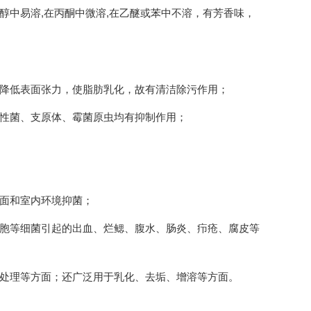
醇中易溶,在丙酮中微溶,在乙醚或苯中不溶，有芳香味，
能降低表面张力，使脂肪乳化，故有清洁除污作用；
阴性菌、支原体、霉菌原虫均有抑制作用；
表面和室内环境抑菌；
细胞等细菌引起的出血、烂鳃、腹水、肠炎、疖疮、腐皮等
水处理等方面；还广泛用于乳化、去垢、增溶等方面。