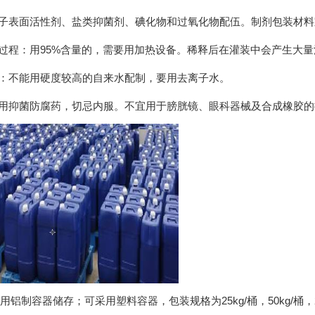
离子表面活性剂、盐类抑菌剂、碘化物和过氧化物配伍。制剂包装材料宜
产过程：用95%含量的，需要用加热设备。稀释后在灌装中会产生大
求：不能用硬度较高的自来水配制，要用去离子水。
外用抑菌防腐药，切忌内服。不宜用于膀胱镜、眼科器械及合成橡胶的
铝制容器储存；可采用塑料容器，包装规格为25kg/桶，50kg/桶，200k