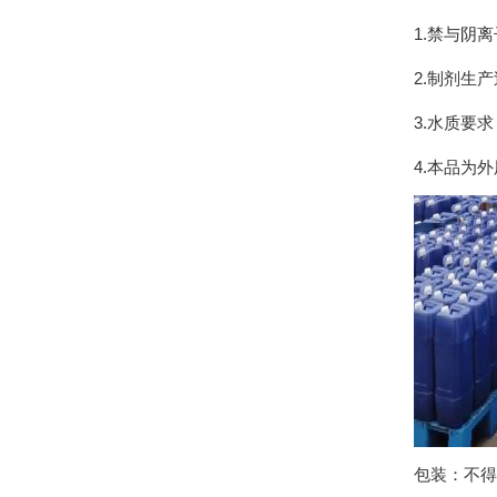
1.禁与阴
2.制剂生
3.水质要
4.本品为
包装：不得用