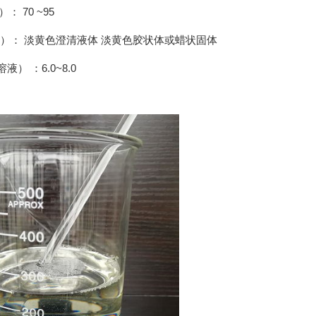
： 70 ~95
℃）： 淡黄色澄清液体 淡黄色胶状体或蜡状固体
氯化铵
椰油酰胺丙基甜菜碱（ZJ008）
十二烷基二
液） ：6.0~8.0