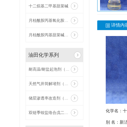
十二烷基二甲基甜菜碱
月桂酰胺丙基氧化胺（ZJ011-L）
详情内
月桂酰胺丙基甜菜碱（ZJ008-L）
油田化学系列
耐高温/耐盐起泡剂（WZJ013-H）
天然气井筒解堵剂（WZJ017）
储层渗透率改造剂（WZJ016）
化学名：十
双链季铵盐络合戊二醛（XD025）
别 名：新洁