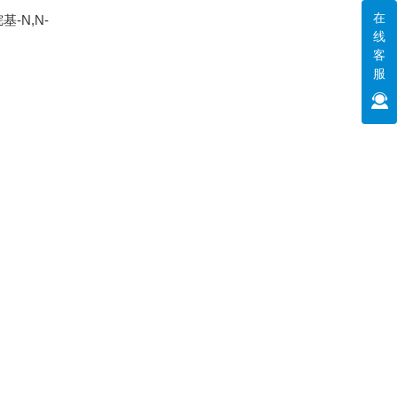
在
-N,N-
线
客
服