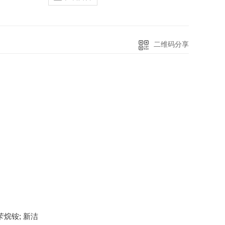
二维码分享
苄烷铵; 新洁