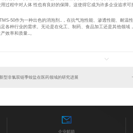
用过程中对人体 性也有良好的保障。这使得它成为许多企业追求可持
TMS-50作为一种出色的消泡剂..，在抗气泡性能、渗透性能、耐
足各种行业的需求。无论是在化工、制药、食品加工还是其他领域，B
产效率和质量..。
基氯化铵
椰油酰胺丙基甜菜碱（ZJ008）
十二
新型非氯双链季铵盐在医药领域的研究进展
企业邮箱