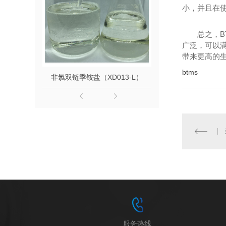
小，并且在使
总之，B
广泛，可以满
带来更高的生
btms
非氯双链季铵盐（XD013-L）
山嵛基三甲
服务热线