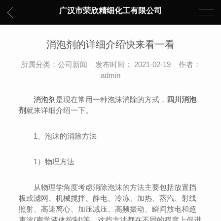
广汉市荣欣精细化工有限公司
消泡剂的详细介绍快来看一看
所属分类：公司新闻 发布时间： 2021-02-19 作者：
admin
消泡剂
是现在常用一种泡沫消除的方式，
四川消泡
剂
就来详细介绍一下。
1、泡沫的消除方法
1）物理方法
从物理学角度考虑消除泡沫的方法主要包括放置挡
板或滤网、机械搅拌、静电、冷冻、加热、蒸汽、射线
照射、高速离心、加压减压、高频振动、瞬间放电和超
声波(声学液体控制)等，这些方法都在不同的程度上促进